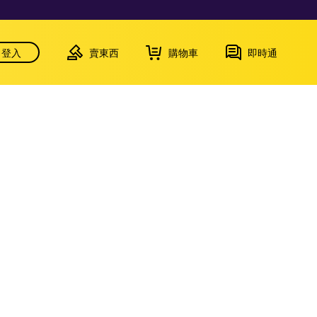
登入
賣東西
購物車
即時通