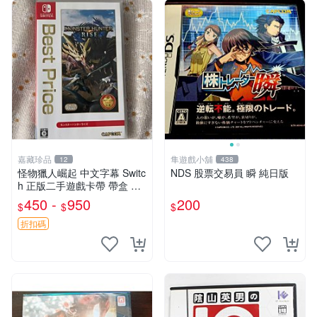
嘉藏珍品
隼遊戲小舖
12
438
怪物獵人崛起 中文字幕 Switc
NDS 股票交易員 瞬 純日版
h 正版二手遊戲卡帶 帶盒 港
版 日版 美版 隨機發 Switch
450 -
950
200
$
$
$
武器 攻略本 Switch 主機 創
意道具
折扣碼