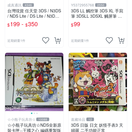
成真通訊
Y5372955768
4346
2550
台灣現貨 任天堂 3DS / N3DS
3DS LL 觸控筆 3DS XL 手寫
/ NDS Lite / DS Lite / N3DSL
筆 3DSLL 3DSXL 觸屏筆 黑
主機內置電池 歡迎自取
色
199 -
350
99
$
$
$
近期銷量1件
近期銷量1件
☆小瓶子玩具坊☆
嘉藏珍品
10088
12
☆小瓶子玩具坊☆NDS全新原
3DS 日版 日文 妖怪手表3 天
裝卡匣--王國之心 編碼重製版
婦羅 二手功能正常