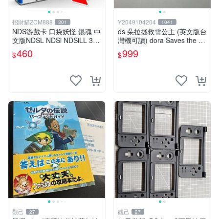
招財貓ZCM888
Y2049104204
301
1041
NDS游戲卡 口袋妖怪 銀魂 中
ds 朵拉拯救雪公主 (英文版台
文版NDSL NDSi NDSiLL 3D
灣機可讀) dora Saves the sn
S
ow princess
460
999
$
$
觀己
觀己
27
27