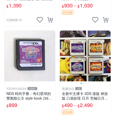
1,390
930 -
1,030
$
$
$
折扣碼
近期銷量1件
Y2049104204
嘉藏珍品
1041
12
NDS 時尚手冊：奇幻星球的
全新中文裸卡 3DS 港版 神游
雙胞胎公主 style book (3ds
版 口袋妖怪 日月 究極日月點
可玩) 裸片
購買有選項 正版卡帶 只能 香
899
490 -
2,490
$
$
$
港版 臺灣版 神游版 破解版 3
DS 2DS 主機運行 看
折扣碼