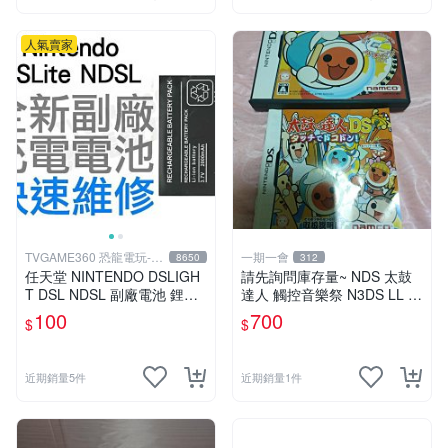
人氣賣家
TVGAME360 恐龍電玩-台
一期一會
8650
312
中店
任天堂 NINTENDO DSLIGH
請先詢問庫存量~ NDS 太鼓
T DSL NDSL 副廠電池 鋰電
達人 觸控音樂祭 N3DS LL N
池 USG-003 裸裝 工廠流出
EW 2DS 3DS LL 日規主機可
100
700
$
$
品皆有小擦傷
玩
近期銷量5件
近期銷量1件