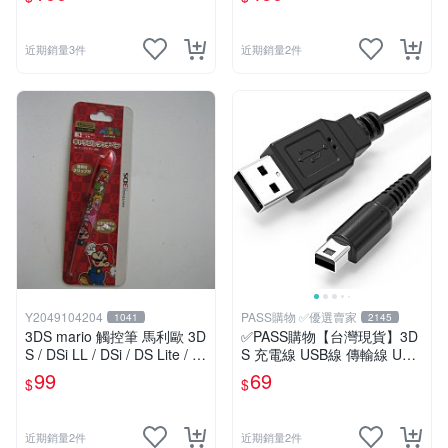
黃色
近期銷量3件
近期銷量2件
Y2049104204
PASS購物 ✅優選賣家
1041
2145
3DS mario 觸控筆 馬利歐 3D
✅PASS購物【台灣現貨】3D
S / DSi LL / DSi / DS Lite / D
S 充電線 USB線 傳輸線 USB
S 都適用
充電器 NEW 3DS LL N3DS 3
99
69
$
$
DSXL
近期銷量2件
近期銷量2件