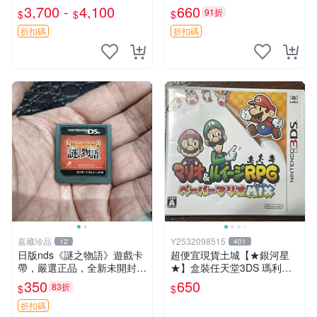
版 遊戲機玩 完美狀態 1代支
包裝8X10CM
3,700 -
4,100
660
91折
$
$
$
撐多人對戰 港行 游玩無限樂
趣 寶可夢 游戲 卡帶
折扣碼
折扣碼
嘉藏珍品
Y2532098515
12
401
日版nds《謎之物語》遊戲卡
超便宜現貨土城【★銀河星
帶，嚴選正品，全新未開封
★】盒裝任天堂3DS 瑪利歐
謎之物語 nds 卡帶 游戲
＆路易吉RPG紙片瑪利歐MI
350
650
83折
$
$
X.日文版日機專用3DS~
折扣碼