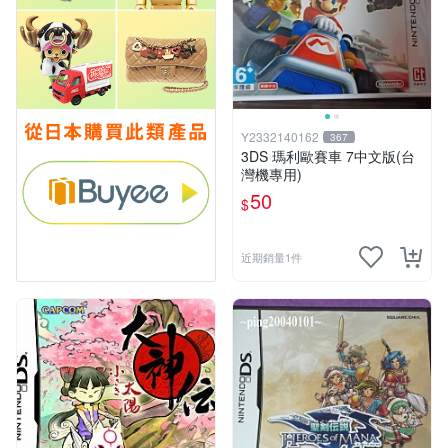
Y2332140162
367
3DS 瑪利歐賽車 7中文版(台
灣機專用)
50
$
近期銷量1件