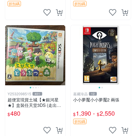
因相機，光線環境等因素，成
機，光線環境等因素，成色可
折扣碼
折扣碼
色可能與實物略微不同
能與實物略微不同，有
Y2532098515
嘉藏珍品
401
12
超便宜現貨土城【★銀河星
小小夢魘小小夢魘2 兩張
★】盒裝任天堂3DS (走出戶
外動物森友會)動物之森.森友
480
1,390 -
2,550
$
$
$
會.日文版日機專用3DS~
折扣碼