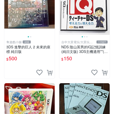
隼遊戲小舖
台中大眾電玩/大眾玩具
438
11527
店
3DS 進擊的巨人 2 未來的座
NDS 陰山英男的IQ記憶訓練
標 純日版
(純日文版) 3DS主機適用**(二
手商品)【台中大眾電玩】
500
150
$
$