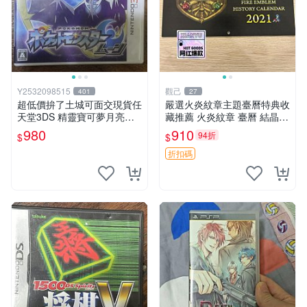
Y2532098515
觀己
401
27
超低價拚了土城可面交現貨任
嚴選火炎紋章主題臺曆特典收
天堂3DS 精靈寶可夢月亮盒
藏推薦 火炎紋章 臺曆 結晶紋
裝月亮 日文版日機專用3DS~
章
980
910
94折
$
$
日版
折扣碼