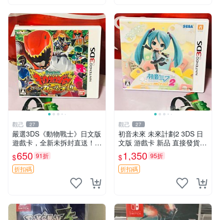
觀己
觀己
27
27
嚴選3DS《動物戰士》日文版
初音未來 未來計劃2 3DS 日
遊戲卡，全新未拆封直送！圖
文版 游戲卡 新品 直接發貨
示商品真實呈現 3ds 動物戰
初音未來 未來計劃2 3DS 卡
650
1,350
91折
95折
$
$
隊 日本游戲 卡帶
帶 非常新 初音未來 未來計劃
2 3DS 原裝卡帶 新品
折扣碼
折扣碼