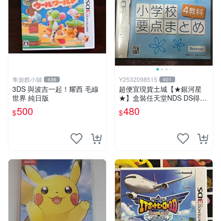
隼遊戲小舖
Y2532098515
438
401
3DS 與波吉一起！耀西 毛線
超便宜現貨土城【★銀河星
世界 純日版
★】盒裝任天堂NDS DS得點
力學習DS 小學校要點 4教科
500
480
$
$
DS 2DS 主機適用DS專用ND
S~