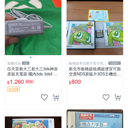
嘉藏珍品
板橋區有店面可面交高價
12
10551
回收電玩
任天堂新大三老大三3ds神游
新北市板橋超低價超便宜可面
原裝充電器 國內3ds 3dsll ne
交賣NDS原版片3DS主機也可
w3dsll ndsi ndsill通用 成色9.
玩~泡泡龍 DS~便宜賣喔
1,260
800
95折
$
$
9新 原裝正品 東西有現貨 可
以
折扣碼