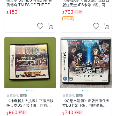
任天堂 DS NDS 時空幻境 暴
《哆啦A夢 奇跡之島》正版日
風傳奇 TALES OF THE TEM
版任天堂3DS卡帶 1張，同時
PEST 日版 J6
購第二張起可減張， 成色如
150
700
92折
$
$
圖，原相機拍攝，一卡一拍，
因相機，光線環境等因素，成
折扣碼
色可能與實物略
嘉藏珍品
嘉藏珍品
12
12
《神奇腦力大挑戰》正版日版
《幻想水滸傳》正版日版任天
任天堂DS卡帶 1張，同時購
堂DS卡帶 1張，同時購第二
第二張起可減張， 成色如
張起可減張， 成色如圖，原
960
740
94折
92折
$
$
圖，原相機拍攝，一卡一拍，
相機拍攝，一卡一拍，因相