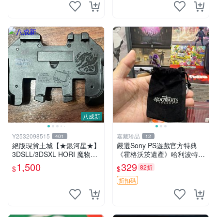
八成新
Y2532098515
嘉藏珍品
401
12
絕版現貨土城【★銀河星★】
嚴選Sony PS遊戲官方特典
3DSLL/3DSXL HORI 魔物獵
《霍格沃茨遺產》哈利波特鑰
人4G 專用擴充左類比 握把
匙圈全新未開封收藏推薦 霍
1,500
329
82折
$
$
左類比擴張手把
格沃茨遺產 哈利波特 鑰匙圈
折扣碼