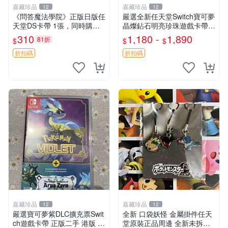
嘉藏珍品
嘉藏珍品
12
12
《問答魔法學院》正版日版任
嚴選全新任天堂Switch寶可夢
天堂DS卡帶 1張，同時購第
晶燦鉆石明亮珍珠遊戲卡帶，
二張起可減張， 成色如圖，
原裝正版支持中文顯示 機型
310
1,180 -
1,890
81折
$
$
$
原相機拍攝，一卡一拍，因相
通用全新未拆封 珠寶 魔獸po
機，光線環境等因素，成色可
rtuntes
折扣碼
折扣碼
能與實物略微不同，
嘉藏珍品
嘉藏珍品
12
12
嚴選寶可夢紫DLC擴充票Swit
全新 口袋妖怪 金屬掛件任天
ch遊戲卡帶 正版二手 港版 日
堂原裝正品周邊 全新未拆封