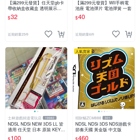
【滿299元發貨】任天堂gb卡
【滿299元發貨】WII手柄電
帶收納盒收藏盒 透明展示盒
池座 電池彈片 電池彈簧 一套
gameboy正版游戲保護 日版
32
40
$
$
近期銷量25件
近期銷量6件
人氣賣家
士林遊戲頻道電玩店
招財貓ZCM888
19982
301
NDSL NDSi NEW 3DS LL 皆
NDSL NDSi 3DS NDS游戲卡
適用 任天堂 日本 原裝 KEYS
節奏天國 黃金版 中文版
FACTORY 伸縮式 觸控筆 米
100
460
$
$