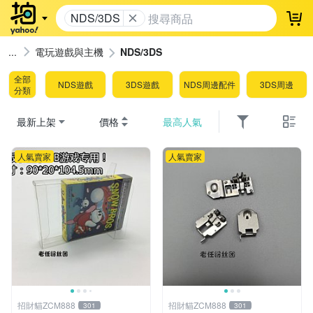
NDS/3DS
登
電玩遊戲與主機
NDS/3DS
全部
NDS遊戲
3DS遊戲
NDS周邊配件
3DS周邊
分類
最新上架
價格
最高人氣
人氣賣家
人氣賣家
招財貓ZCM888
招財貓ZCM888
301
301