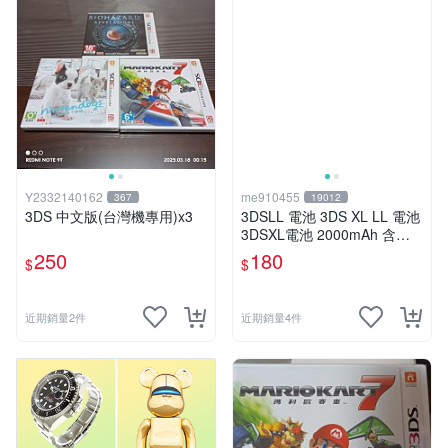
Y2332140162
me910455
367
19012
3DS 中文版(台灣機專用)x3
3DSLL 電池 3DS XL LL 電池
3DSXL電池 2000mAh 含螺
絲起子 SPR-003 有現貨
250
180
$
$
近期銷量2件
近期銷量4件