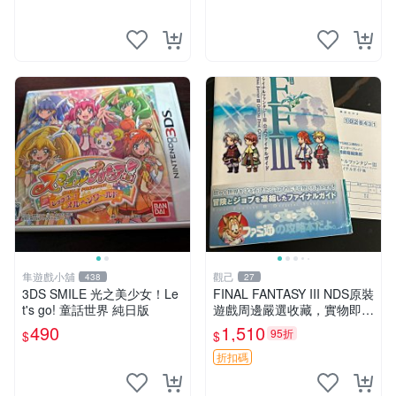
隼遊戲小舖
觀己
438
27
3DS SMILE 光之美少女！Le
FINAL FANTASY III NDS原裝
t's go! 童話世界 純日版
遊戲周邊嚴選收藏，實物即
視，全新未拆封，附原盒書
490
1,510
95折
$
$
腰，售出不退，嚴選推薦 結
晶之劍 白魔導士 巨龍戰場
折扣碼