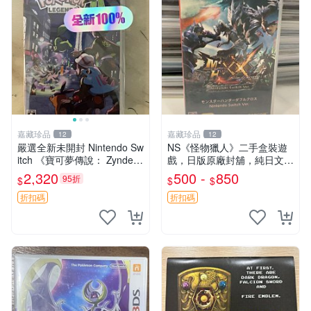
嘉藏珍品
嘉藏珍品
12
12
嚴選全新未開封 Nintendo Sw
NS《怪物獵人》二手盒裝遊
itch 《寶可夢傳說： Zynde
戲，日版原廠封舖，純日文介
a》日版原裝卡帶，中文支
面 怪物獵人 NS 日版 游戲 N
2,320
500 -
850
95折
$
$
$
援。支持動作冒險遊戲，
S NS 游戲 怪物獵人 《怪物
獵人》NS 日版 游戲
折扣碼
折扣碼