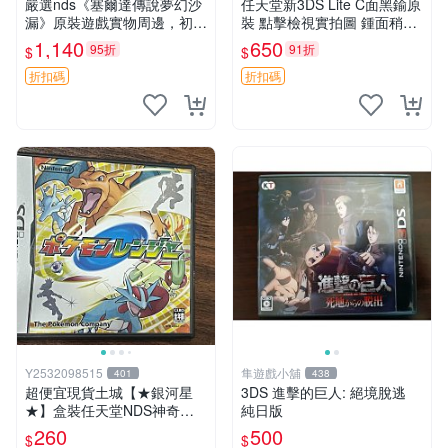
嚴選nds《塞爾達傳說夢幻沙
任天堂新3DS Lite C面黑鍮原
漏》原裝遊戲實物周邊，初版
裝 點擊檢視實拍圖 鍾面稍有
帶稀有書腰，限量收藏推薦
變形 輕鬆上色修補 新3DS Lit
1,140
650
95折
91折
$
$
初版nds遊戲 夢幻沙漏 塞爾
e C面 黑鍮原裝 原廠鍮製 黑
達傳說
色鍮板 嚴選任天堂新
折扣碼
折扣碼
Y2532098515
隼遊戲小舖
401
438
超便宜現貨土城【★銀河星
3DS 進擊的巨人: 絕境脫逃
★】盒裝任天堂NDS神奇寶貝
純日版
保育家 精靈寶可夢 DS 2DS
260
500
$
$
主機適用DS專用NDS~