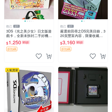
觀己
觀己
27
27
3DS《光之美少女》日文版遊
嚴選前田尋之DS完美目錄，3
戲卡，全新未拆封二手好機，
20頁豐富內容，限量收藏佳
直送無虞 3ds 光之美少女 日
品 時代典藏 書籍收藏 時代典
1,250
3,160
95折
95折
$
$
版 游戲卡
藏 書籍收藏 目錄收藏
折扣碼
折扣碼
人氣賣家