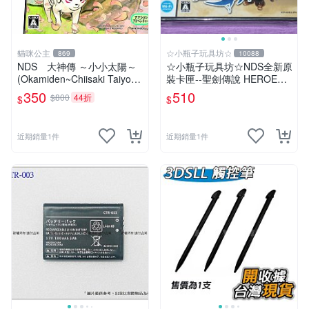
貓咪公主
☆小瓶子玩具坊☆
869
10088
NDS 大神傳 ～小小太陽～
☆小瓶子玩具坊☆NDS全新原
(Okamiden~Chiisaki Taiyou
裝卡匣--聖劍傳說 HEROES o
~) 純日版 二手品
f MANA (聖劍傳說 瑪那之勇
350
510
$800
44折
$
$
者)
近期銷量1件
近期銷量1件