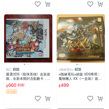
觀己
※隨緣電玩※
27
69
嚴選3DS《龍珠英雄》盒裝遊
※隨緣電玩※絕版 3DS專用︰
戲，全新未開封含點數卡，3
魔物獵人 XX《一盒裝》遊戲
D畫面超凡Experience遊戲樂
片㊣正版㊣如圖示
660
499
91折
$
$
趣 玩家 競技 國產電玩
折扣碼