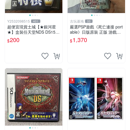
Y2532098515
古玩基地
401
33
超便宜現貨土城【★銀河星
嚴選PSP遊戲《死亡連接 port
★】盒裝任天堂NDS DS1500
able》日版原裝 正版 游戲機
DS Spirits 將棋V DS 2DS 主
盒完好 盒內配件齊 機器狀態
200
1,370
$
$
機適用DS專用NDS~
佳 規格完整 死亡連接 portabl
e PSP 測試版