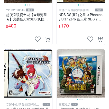
Y2532098515
幸運小兔 購買前請詳閱賣
401
300
場公告
超便宜現貨土城【★銀河星
NDS DS 夢幻之星 0 Phantas
★】盒裝任天堂3DS 妖怪三
y Star Zero 任天堂 3DS 2DS
國志 妖怪手錶 妖怪手表.日文
主機適用 J6
400
170
$
$
版日機專用3DS~
幸運小兔 購買前請詳閱賣
嘉藏珍品
300
12
場公告