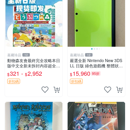
嘉藏珍品
嘉藏珍品
12
12
動物森友會最終完全攻略本日
嚴選全新 Nintendo New 3DS
版中文全新未拆封內容超全適
LL 日版 綠色遊戲機 整體狀態
合收藏或送禮機器人機型通用
佳 按鈕順暢 附原裝64G存儲
321 -
2,952
15,960
95折
$
$
$
支持簡體中文日版港版 最終
卡 配備保護膜 屏幕清晰 輕便
完全攻略本 機器人 港版
易攜帶 新3d
折扣碼
折扣碼