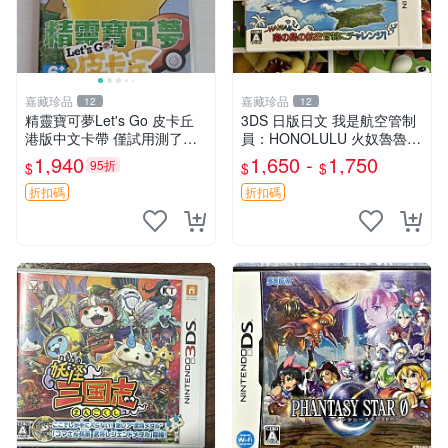
嘉藏珍品
嘉藏珍品
12
12
精靈寶可夢Let's Go 皮卡丘
3DS 日版日文 我是航空管制
港版中文卡帶 僅試用測了
員：HONOLULU 火奴魯魯
下， 售後非質量問題不退不
二手功能正常
1,940
1,650 -
1,750
95折
$
$
$
換， 有精靈球賣，還有夢
幻，需要的可以主頁看看
折扣碼
折扣碼