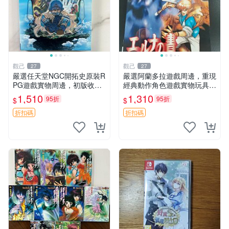
觀己
觀己
27
27
嚴選任天堂NGC開拓史原裝R
嚴選阿蘭多拉遊戲周邊，重現
PG遊戲實物周邊，初版收藏
經典動作角色遊戲實物玩具，
推薦 開拓史 NGC RPG
成色優良，即刻收藏 小霸王
1,510
1,310
95折
95折
$
$
PS1 遊戲週邊 劇情收藏 任天
堂 紅白機懷舊游戲 #PS1 #小
折扣碼
折扣碼
霸王