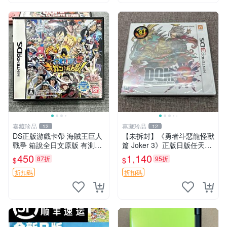
嘉藏珍品
嘉藏珍品
12
12
DS正版游戲卡帶 海賊王巨人
【未拆封】《勇者斗惡龍怪獸
戰爭 箱說全日文原版 有測試
篇 Joker 3》正版日版任天堂
圖 可
3DS卡帶 狀態：全新未拆
450
1,140
87折
95折
$
$
封，由于未拆封無法檢查內部
狀況以及是否存在官瑕等問
折扣碼
折扣碼
題… 成色如圖